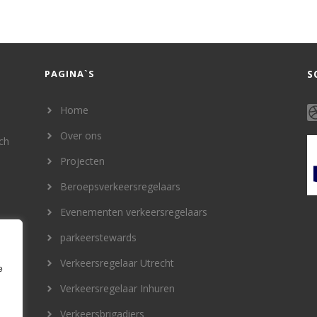
PAGINA`S
S
Home
Over ons
ich
Projecten
Beroepsverkeersregelaars
Evenementen verkeersregelaars
parkeerstewards
Verkeersregelaar Utrecht
e
Verkeersregelaar Inhuren
Verkeersbrigadiers