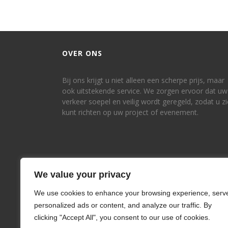
OVER ONS
Bij ons krijgt u niet alleen een scherpe prijs, maar
ook uitstekende service. We zorgen ervoor dat uw
verkeer soepel en veilig wordt geregeld, zodat u z
kunt richten op uw project of evenement.
We value your privacy
We use cookies to enhance your browsing experience, serv
personalized ads or content, and analyze our traffic. By
clicking "Accept All", you consent to our use of cookies.