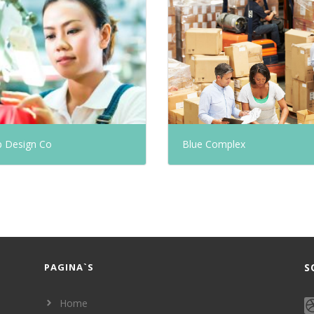
 Design Co
Blue Complex
PAGINA`S
S
Home