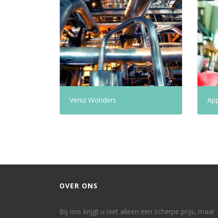
Veniz Wonders
App
OVER ONS
Bij ons krijgt u niet alleen een scherpe prijs, maar