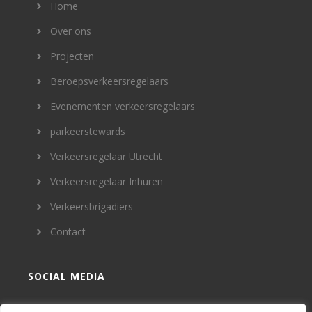
Home
Over ons
Projecten
Beroepsverkeersregelaars
Evenementen verkeersregelaars
parkeerstewards
Verkeersregelaar Utrecht
Verkeersregelaar Inhuren
Verkeersbrigadiers
Contact
SOCIAL MEDIA