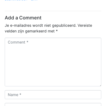
Add a Comment
Je e-mailadres wordt niet gepubliceerd.
Vereiste
velden zijn gemarkeerd met
*
C
o
m
m
e
n
t
*
N
a
m
E