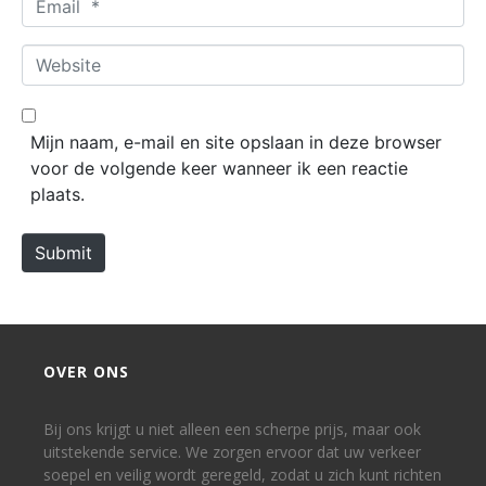
e
m
*
a
W
i
e
l
b
*
s
Mijn naam, e-mail en site opslaan in deze browser
i
voor de volgende keer wanneer ik een reactie
t
plaats.
e
Submit
OVER ONS
Bij ons krijgt u niet alleen een scherpe prijs, maar ook
uitstekende service. We zorgen ervoor dat uw verkeer
soepel en veilig wordt geregeld, zodat u zich kunt richten